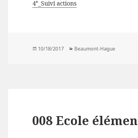
4°_Suivi actions
Publié
10/18/2017
Catégories
Beaumont-Hague
le
008 Ecole élémen