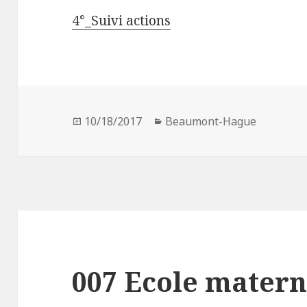
4°_Suivi actions
Publié
10/18/2017
Catégories
Beaumont-Hague
le
007 Ecole matern