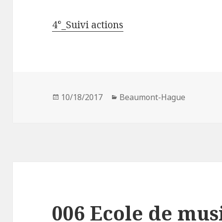
4°_Suivi actions
Publié
10/18/2017
Catégories
Beaumont-Hague
le
006 Ecole de mus