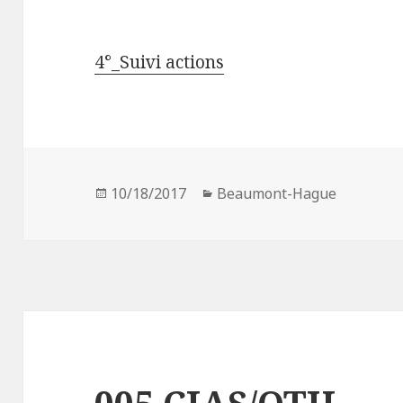
4°_Suivi actions
Publié
10/18/2017
Catégories
Beaumont-Hague
le