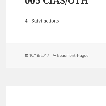
005 CIAS/OTH
4°_Suivi actions
Publié
10/18/2017
Catégories
Beaumont-Hague
le