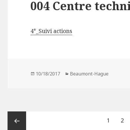
004 Centre techn
4°_Suivi actions
Publié
10/18/2017
Catégories
Beaumont-Hague
le
Navigation
Page
1
Pa
2
des