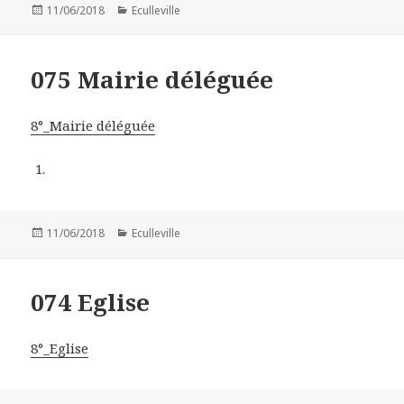
Publié
11/06/2018
Catégories
Eculleville
le
075 Mairie déléguée
8°_Mairie déléguée
Publié
11/06/2018
Catégories
Eculleville
le
074 Eglise
8°_Eglise