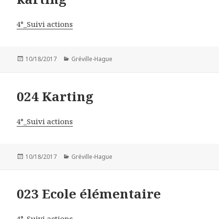
4°_Suivi actions
Publié
10/18/2017
Catégories
Gréville-Hague
le
024 Karting
4°_Suivi actions
Publié
10/18/2017
Catégories
Gréville-Hague
le
023 Ecole élémentaire
4°_Suivi actions