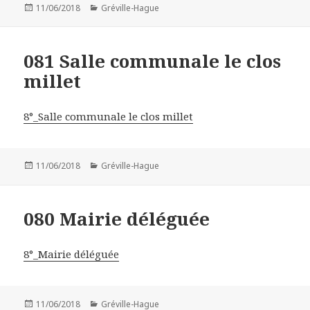
Publié
11/06/2018
Catégories
Gréville-Hague
le
081 Salle communale le clos
millet
8°_Salle communale le clos millet
Publié
11/06/2018
Catégories
Gréville-Hague
le
080 Mairie déléguée
8°_Mairie déléguée
Publié
11/06/2018
Catégories
Gréville-Hague