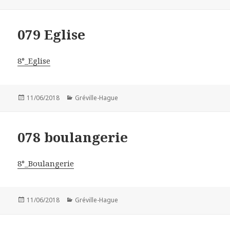
le
079 Eglise
8°_Eglise
Publié
11/06/2018
Catégories
Gréville-Hague
le
078 boulangerie
8°_Boulangerie
Publié
11/06/2018
Catégories
Gréville-Hague
le