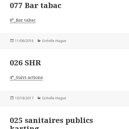
077 Bar tabac
8°_Bar tabac
Publié
11/06/2018
Catégories
Gréville-Hague
le
026 SHR
4°_Suivi actions
Publié
10/18/2017
Catégories
Gréville-Hague
le
025 sanitaires publics
karting